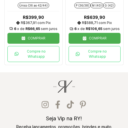
Único (36 ao 42/44)
P (36/38)
M (40)
G (42)
R$399,90
R$639,90
R$367,91
com
Pix
R$588,71
com
Pix
6
x de
R$66,65
sem juros
6
x de
R$106,65
sem juros
COMPRAR
COMPRAR
Compre no
Compre no
Whatsapp
Whatsapp
Seja Vip na RY!
Receba lançamentos, promoções, brindes e muito