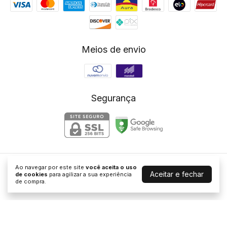
Meios de envio
Segurança
Ao navegar por este site
você aceita o uso
Regiane Yamamoto Store
Aceitar e fechar
de cookies
para agilizar a sua experiência
©2026. Rystore CNPJ - 32323882000112. Todos os direitos
de compra.
reservados.