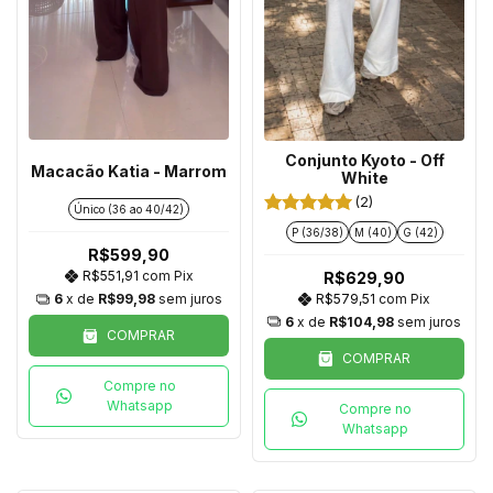
Conjunto Kyoto - Off
Macacão Katia - Marrom
White
(2)
Único (36 ao 40/42)
P (36/38)
M (40)
G (42)
R$599,90
R$551,91
com
Pix
R$629,90
R$579,51
com
Pix
6
x de
R$99,98
sem juros
6
x de
R$104,98
sem juros
COMPRAR
COMPRAR
Compre no
Whatsapp
Compre no
Whatsapp