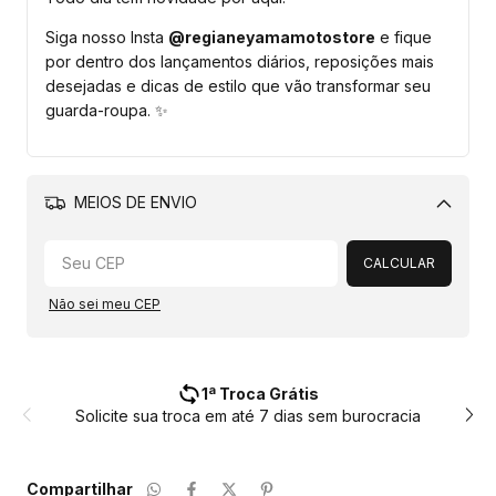
Siga nosso Insta
@regianeyamamotostore
e fique
por dentro dos lançamentos diários, reposições mais
desejadas e dicas de estilo que vão transformar seu
guarda-roupa. ✨
MEIOS DE ENVIO
Alterar CEP
CALCULAR
Não sei meu CEP
Envio Rápido
ia
Seu pedido é separado com carinho por aqui! Enviamos e
até 1 a 3 dias úteis após a confirmação do pagamento.
Compartilhar