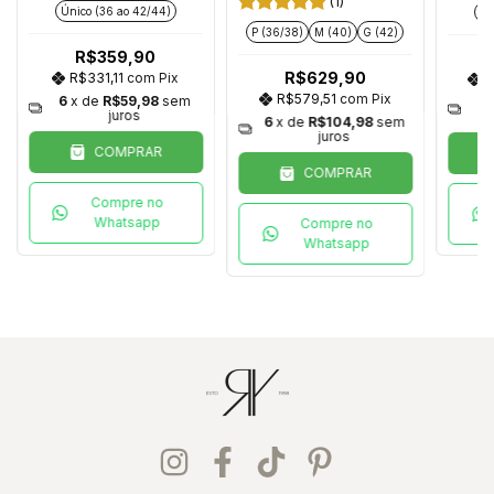
(1)
Único (36 ao 42/44)
Ún
P (36/38)
M (40)
G (42)
R$359,90
R$629,90
R$331,11
com
Pix
R
R$579,51
com
Pix
6
x de
R$59,98
sem
6
juros
6
x de
R$104,98
sem
juros
COMPRAR
COMPRAR
Compre no
Whatsapp
Compre no
Whatsapp