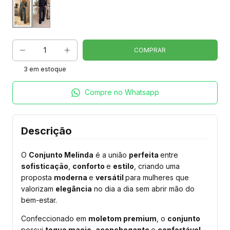
3
em estoque
Compre no Whatsapp
Descrição
O
Conjunto Melinda
é a união
perfeita
entre
sofisticação
,
conforto
e
estilo
, criando uma
proposta
moderna
e
versátil
para mulheres que
valorizam
elegância
no dia a dia sem abrir mão do
bem-estar.
Confeccionado em
moletom premium
, o
conjunto
possui
toque macio
,
aconchegante
e
confortável
,