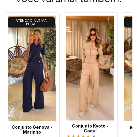
ATENÇÃO, ÚLTIMA
AT
PEÇA!
Conjunto Kyoto -
Conjunto Genova -
Ma
Caqui
Marinho