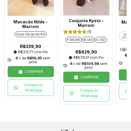
Conjunto Kyoto -
Macacão Nilde -
Mac
Marrom
Marrom
(1)
Único (36 ao 42/44)
PP
(36)
P (36/38)
M (40)
G (42)
R$339,90
R$89
R$629,90
R$312,71
com
Pix
R$579,51
com
Pix
6
x de
R$56,65
sem
6
juros
6
x de
R$104,98
sem
juros
COMPRAR
COMPRAR
Compre no
Whatsapp
Compre no
Whatsapp